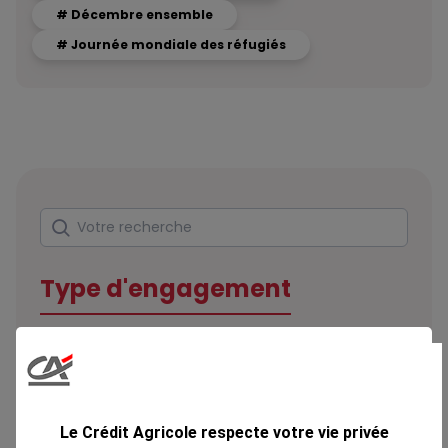
# Décembre ensemble
# Journée mondiale des réfugiés
Rechercher
Votre recherche
Type d'engagement
Domaine
Le Crédit Agricole respecte votre vie privée