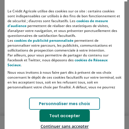
Le Crédit Agricole utilise des cookies sur ce site : certains cookies
sont indispensables car utilisés à des fins de bon fonctionnement et
Localisation
de sécurité ; d’autres sont facultatifs. Les
cookies de mesure
d'audience
permettent de réaliser des statistiques de visites,
d’analyser votre navigation, et vous présenter ponctuellement des
questionnaires de satisfaction facultatifs.
Les
cookies de publicité personnalisée
permettent de
personnaliser votre parcours, les publicités, communications et
sollicitations de prospection commerciale à votre intention.
Par ailleurs, pour vous permettre de partager du contenu sur
Facebook et Twitter, nous déposons des
cookies de Réseaux
Sociaux
.
Nous vous invitons à nous faire part dès à présent de vos choix
SUIVEZ-NOUS SUR LES RÉSEAUX
concernant le dépôt de ces cookies facultatifs sur votre terminal, soit
SOCIAUX
en les acceptant tous, soit en les refusant tous, soit en
personnalisant votre choix par finalité. A défaut, vous ne pourrez
pas poursuivre votre navigation sur notre site.
Votre choix est libre et peut être modifié à tout moment, en cliquant
Lien vers le compte Instagram 
Lien vers le compte TikTok 
Personnaliser mes choix
sur le lien "Cookies", en bas de page.
Pour en savoir plus sur les responsables de traitement et les
Tout accepter
finalités, cliquez sur "Personnaliser mes choix".
Ouvrir le menu mobile
Continuer sans accepter