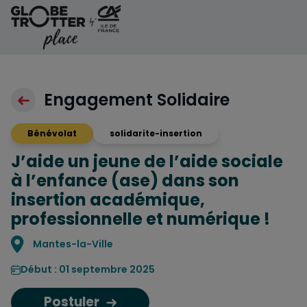
Aller au contenu
Engagement Solidaire
Bénévolat
solidarite-insertion
J’aide un jeune de l’aide sociale
à l’enfance (ase) dans son
insertion académique,
professionnelle et numérique !
Localisation
Mantes-la-Ville
Début : 01 septembre 2025
Postuler