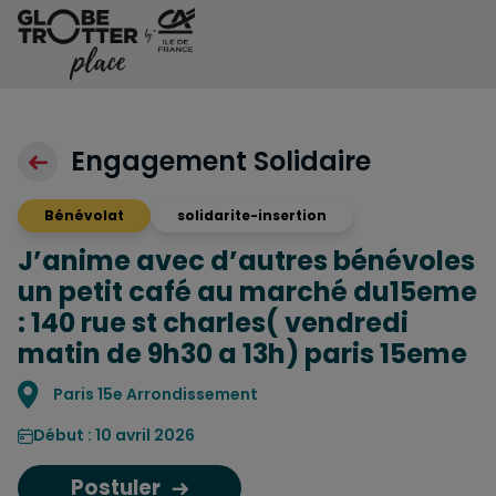
Aller au contenu
Engagement Solidaire
Bénévolat
solidarite-insertion
J’anime avec d’autres bénévoles
un petit café au marché du15eme
: 140 rue st charles( vendredi
matin de 9h30 a 13h) paris 15eme
Localisation
Paris 15e Arrondissement
Début : 10 avril 2026
Postuler