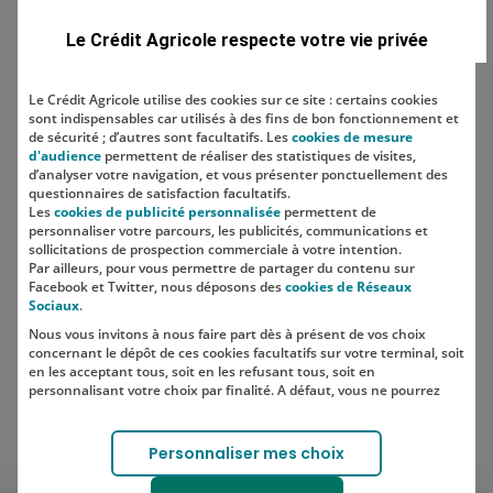
Domaine
Le Crédit Agricole respecte votre vie privée
Le Crédit Agricole utilise des cookies sur ce site : certains cookies
sont indispensables car utilisés à des fins de bon fonctionnement et
Localisation
de sécurité ; d’autres sont facultatifs. Les
cookies de mesure
d'audience
permettent de réaliser des statistiques de visites,
d’analyser votre navigation, et vous présenter ponctuellement des
questionnaires de satisfaction facultatifs.
Les
cookies de publicité personnalisée
permettent de
personnaliser votre parcours, les publicités, communications et
sollicitations de prospection commerciale à votre intention.
Par ailleurs, pour vous permettre de partager du contenu sur
Facebook et Twitter, nous déposons des
cookies de Réseaux
Sociaux
.
Nous vous invitons à nous faire part dès à présent de vos choix
SUIVEZ-NOUS SUR LES RÉSEAUX
concernant le dépôt de ces cookies facultatifs sur votre terminal, soit
SOCIAUX
en les acceptant tous, soit en les refusant tous, soit en
personnalisant votre choix par finalité. A défaut, vous ne pourrez
pas poursuivre votre navigation sur notre site.
Votre choix est libre et peut être modifié à tout moment, en cliquant
Lien vers le compte Instagram 
Lien vers le compte TikTok 
Personnaliser mes choix
sur le lien "Cookies", en bas de page.
Pour en savoir plus sur les responsables de traitement et les