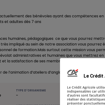
actuellement des bénévoles ayant des compétences en a
nts et adultes dès 7 ans
ces humaines, pédagogiques ce que vous pourrez mettr
 très impliqué au sein de notre association vous pourrez
sonnel de formation.Mais surtout cette mission vous per
évolat administratives et humaines que vous mettrez en
 et la satisfaction de ses membres.
 de l’animation d’ateliers d’anglais.
Le Crédit 
Le Crédit Agricole utili
TYPE D'ORGANISME
indispensables car util
e
-
d’autres sont facultatif
réaliser des statistique
présenter ponctuellemen