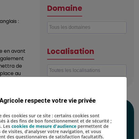
Domaine
nglais :
Localisation
e en avant
 également
mettra de
 place au
Agricole respecte votre vie privée
SUIVEZ-NOUS SUR
se des cookies sur ce site : certains cookies sont
isés à des fins de bon fonctionnement et de sécurité ;
LES RÉSEAUX
s. Les
cookies de mesure d'audience
permettent de
s de visites, d’analyser votre navigation, et vous
SOCIAUX
t des questionnaires de satisfaction facultatifs.