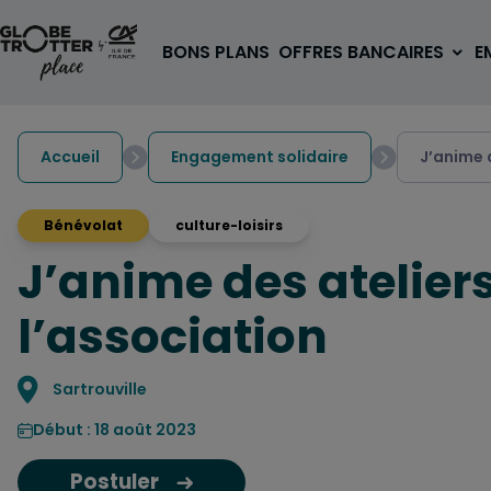
Aller au contenu
BONS PLANS
OFFRES BANCAIRES
E
Accueil
Engagement solidaire
J’anime 
Bénévolat
culture-loisirs
J’anime des atelier
A PARTIR DE 3€
1 carte, 0 frais à l'étranger
l’association
pour les 18/30 ans
OUVRIR UN COMPTE
Localisation
Sartrouville
Début : 18 août 2023
Postuler