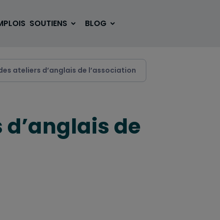
MPLOIS
SOUTIENS
BLOG
des ateliers d’anglais de l’association
SE LOGER
BOUGER
s d’anglais de
VOYAGER
ÉTUDIER
SE DIVERTIR
E-SPORT