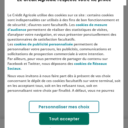
Le Crédit Agricole utilise des cookies sur ce site : certains cookies
sont indispensables car utilisés à des fins de bon fonctionnement et
Localisation
de sécurité ; d’autres sont facultatifs. Les
cookies de mesure
d'audience
permettent de réaliser des statistiques de visites,
d’analyser votre navigation, et vous présenter ponctuellement des
questionnaires de satisfaction facultatifs.
Les
cookies de publicité personnalisée
permettent de
personnaliser votre parcours, les publicités, communications et
sollicitations de prospection commerciale à votre intention.
Par ailleurs, pour vous permettre de partager du contenu sur
Facebook et Twitter, nous déposons des
cookies de Réseaux
Sociaux
.
Nous vous invitons à nous faire part dès à présent de vos choix
SUIVEZ-NOUS SUR LES RÉSEAUX
concernant le dépôt de ces cookies facultatifs sur votre terminal, soit
SOCIAUX
en les acceptant tous, soit en les refusant tous, soit en
personnalisant votre choix par finalité. A défaut, vous ne pourrez
pas poursuivre votre navigation sur notre site.
Votre choix est libre et peut être modifié à tout moment, en cliquant
Lien vers le compte Instagram 
Lien vers le compte TikTok 
Personnaliser mes choix
sur le lien "Cookies", en bas de page.
Pour en savoir plus sur les responsables de traitement et les
Tout accepter
finalités, cliquez sur "Personnaliser mes choix".
Ouvrir le menu mobile