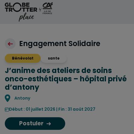
Aller au contenu
Engagement Solidaire
Bénévolat
sante
J’anime des ateliers de soins
onco-esthétiques – hôpital privé
d’antony
Localisation
Antony
Début : 01 juillet 2026 | Fin : 31 août 2027
Postuler