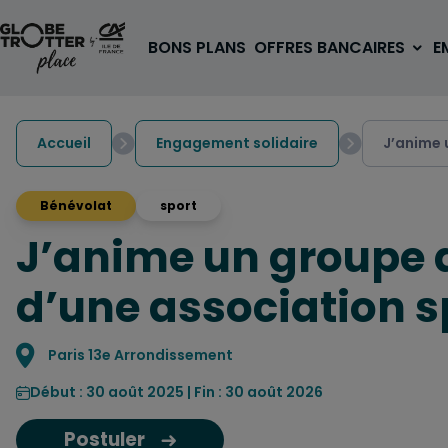
Aller au contenu
BONS PLANS
OFFRES BANCAIRES
E
Accueil
Engagement solidaire
J’anime 
Bénévolat
sport
J’anime un groupe d
A PARTIR DE 3€
1 carte, 0 frais à l'étranger
d’une association s
pour les 18/30 ans
OUVRIR UN COMPTE
Localisation
Paris 13e Arrondissement
Début : 30 août 2025 | Fin : 30 août 2026
Postuler