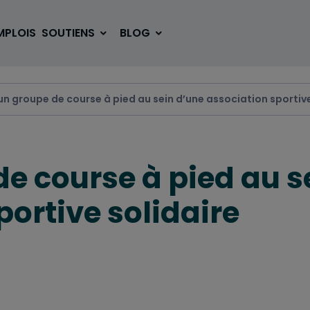
MPLOIS
SOUTIENS
BLOG
un groupe de course à pied au sein d’une association sportive
SE LOGER
BOUGER
e course à pied au s
VOYAGER
ÉTUDIER
portive solidaire
SE DIVERTIR
E-SPORT