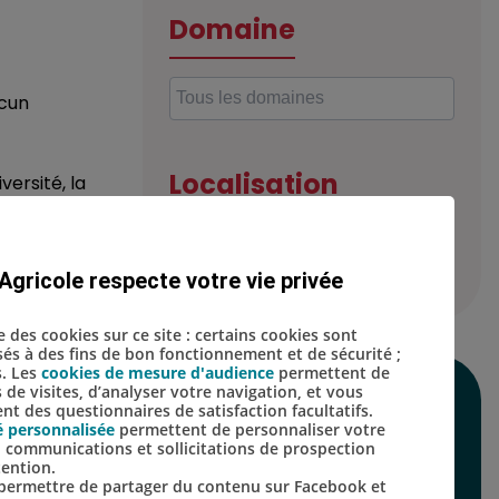
Domaine
acun
Localisation
ersité, la
Agricole respecte votre vie privée
se des cookies sur ce site : certains cookies sont
isés à des fins de bon fonctionnement et de sécurité ;
s. Les
cookies de mesure d'audience
permettent de
s de visites, d’analyser votre navigation, et vous
SUIVEZ-NOUS SUR
t des questionnaires de satisfaction facultatifs.
é personnalisée
permettent de personnaliser votre
LES RÉSEAUX
s, communications et sollicitations de prospection
tention.
SOCIAUX
s permettre de partager du contenu sur Facebook et