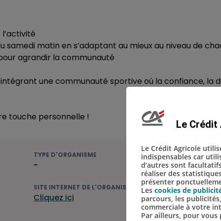
’activité
ng du samedi matin en s’adaptant au mieux au niveau de ch
i pour agrandir la communauté
intégrant une communauté sportive où la confiance, la div
tre touche personnelle !
Le Crédit 
Le Crédit Agricole utili
TYPE D'ORGANISME
indispensables car util
-
d’autres sont facultatif
réaliser des statistique
présenter ponctuellemen
SITE INTERNET DE L'ORGANISME
Les
cookies de publicit
Cliquez ici
parcours, les publicité
commerciale à votre in
Par ailleurs, pour vou