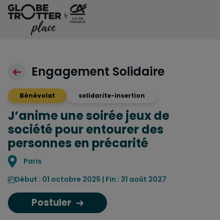
Aller au contenu
Engagement Solidaire
Bénévolat
solidarite-insertion
J’anime une soirée jeux de
société pour entourer des
personnes en précarité
Localisation
Paris
Début : 01 octobre 2025 | Fin : 31 août 2027
Postuler