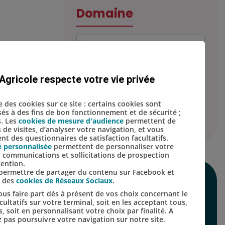
Domaine
Agricole respecte votre vie privée
Localisation
se des cookies sur ce site : certains cookies sont
isés à des fins de bon fonctionnement et de sécurité ;
s. Les
cookies de mesure d'audience
permettent de
s de visites, d’analyser votre navigation, et vous
t des questionnaires de satisfaction facultatifs.
é personnalisée
permettent de personnaliser votre
s, communications et sollicitations de prospection
tention.
s permettre de partager du contenu sur Facebook et
s des
cookies de Réseaux Sociaux
.
SUIVEZ-NOUS SUR
us faire part dès à présent de vos choix concernant le
LES RÉSEAUX
ultatifs sur votre terminal, soit en les acceptant tous,
s, soit en personnalisant votre choix par finalité. A
SOCIAUX
 pas poursuivre votre navigation sur notre site.