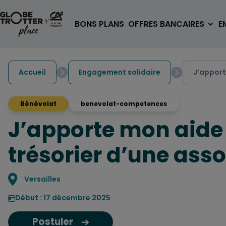
Aller au contenu
BONS PLANS
OFFRES BANCAIRES
E
Accueil
Engagement solidaire
J’apport
Bénévolat
benevolat-competences
J’apporte mon aide
A PARTIR DE 3€
1 carte, 0 frais à l'étranger
trésorier d’une ass
pour les 18/30 ans
OUVRIR UN COMPTE
Localisation
Versailles
Début : 17 décembre 2025
Postuler