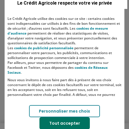
Le Crédit Agricole respecte votre vie privée
Le Crédit Agricole utilise des cookies sur ce site : certains cookies
sont indispensables car utilisés à des fins de bon fonctionnement et
Localisation
de sécurité ; d’autres sont facultatifs. Les
cookies de mesure
d'audience
permettent de réaliser des statistiques de visites,
d’analyser votre navigation, et vous présenter ponctuellement des
questionnaires de satisfaction facultatifs.
Les
cookies de publicité personnalisée
permettent de
personnaliser votre parcours, les publicités, communications et
sollicitations de prospection commerciale à votre intention.
Par ailleurs, pour vous permettre de partager du contenu sur
Facebook et Twitter, nous déposons des
cookies de Réseaux
Sociaux
.
Nous vous invitons à nous faire part dès à présent de vos choix
SUIVEZ-NOUS SUR LES RÉSEAUX
concernant le dépôt de ces cookies facultatifs sur votre terminal, soit
SOCIAUX
en les acceptant tous, soit en les refusant tous, soit en
personnalisant votre choix par finalité. A défaut, vous ne pourrez
pas poursuivre votre navigation sur notre site.
Votre choix est libre et peut être modifié à tout moment, en cliquant
Lien vers le compte Instagram 
Lien vers le compte TikTok 
Personnaliser mes choix
sur le lien "Cookies", en bas de page.
Pour en savoir plus sur les responsables de traitement et les
Tout accepter
finalités, cliquez sur "Personnaliser mes choix".