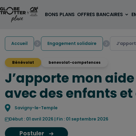
Aller au contenu
BONS PLANS
OFFRES BANCAIRES
E
Accueil
Engagement solidaire
J’apport
Bénévolat
benevolat-competences
J’apporte mon aide 
A PARTIR DE 3€
1 carte, 0 frais à l'étranger
avec des enfants e
pour les 18/30 ans
OUVRIR UN COMPTE
Localisation
Savigny-le-Temple
Début : 01 avril 2026 | Fin : 01 septembre 2026
Postuler