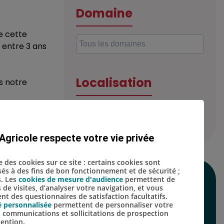
Domaine
e cette
 entre 3 ans
Localisation
s notre
liers
oupe.
Agricole respecte votre vie privée
se des cookies sur ce site : certains cookies sont
isés à des fins de bon fonctionnement et de sécurité ;
s. Les
cookies de mesure d'audience
permettent de
SUIVEZ-NOUS SUR
s de visites, d’analyser votre navigation, et vous
t des questionnaires de satisfaction facultatifs.
LES RÉSEAUX
é personnalisée
permettent de personnaliser votre
s, communications et sollicitations de prospection
SOCIAUX
tention.