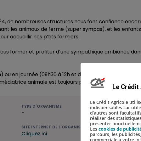
4, de nombreuses structures nous font confiance encor
ant les animaux de ferme (super sympas), et les enfants
ur accueillir nos p’tits fermiers.
 vous former et profiter d’une sympathique ambiance dan
) ou en journée (09h30 à 12h et de 13h30 à 15h30), des ate
e médiatrice animale est toujours présente au sein d’un gr
Le Crédit 
Le Crédit Agricole utili
TYPE D'ORGANISME
indispensables car util
-
d’autres sont facultatif
réaliser des statistique
présenter ponctuellemen
SITE INTERNET DE L'ORGANISME
Les
cookies de publicit
Cliquez ici
parcours, les publicité
commerciale à votre in