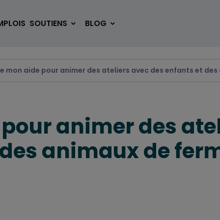
MPLOIS
SOUTIENS
BLOG
e mon aide pour animer des ateliers avec des enfants et de
SE LOGER
BOUGER
pour animer des atel
VOYAGER
ÉTUDIER
t des animaux de fer
SE DIVERTIR
E-SPORT