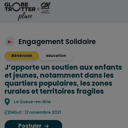
Aller au contenu
Engagement Solidaire
Bénévolat
education
J’apporte un soutien aux enfants
et jeunes, notamment dans les
quartiers populaires, les zones
rurales et territoires fragiles
Localisation
La Queue-en-Brie
Début : 12 novembre 2021
Postuler