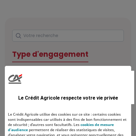
Rechercher
Votre recherche
Type d'engagement
Domaine
Le Crédit Agricole respecte votre vie privée
Le Crédit Agricole utilise des cookies sur ce site : certains cookies
sont indispensables car utilisés à des fins de bon fonctionnement et
Localisation
de sécurité ; d’autres sont facultatifs. Les
cookies de mesure
d'audience
permettent de réaliser des statistiques de visites,
d’analyser votre navigation, et vous présenter ponctuellement des