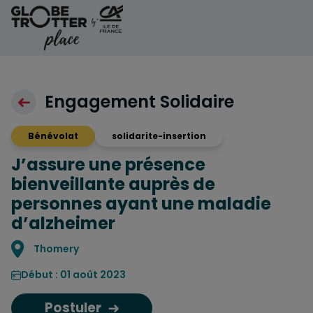
Aller au contenu
Engagement Solidaire
Bénévolat
solidarite-insertion
J’assure une présence
bienveillante auprès de
personnes ayant une maladie
d’alzheimer
Localisation
Thomery
Début : 01 août 2023
Postuler