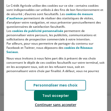
Le Crédit Agricole utilise des cookies sur ce site : certains cookies
sont indispensables car utilisés à des fins de bon fonctionnement et
Localisation
de sécurité ; d’autres sont facultatifs. Les
cookies de mesure
d'audience
permettent de réaliser des statistiques de visites,
d’analyser votre navigation, et vous présenter ponctuellement des
questionnaires de satisfaction facultatifs.
Les
cookies de publicité personnalisée
permettent de
personnaliser votre parcours, les publicités, communications et
sollicitations de prospection commerciale à votre intention.
Par ailleurs, pour vous permettre de partager du contenu sur
Facebook et Twitter, nous déposons des
cookies de Réseaux
Sociaux
.
Nous vous invitons à nous faire part dès à présent de vos choix
SUIVEZ-NOUS SUR LES RÉSEAUX
concernant le dépôt de ces cookies facultatifs sur votre terminal, soit
SOCIAUX
en les acceptant tous, soit en les refusant tous, soit en
personnalisant votre choix par finalité. A défaut, vous ne pourrez
pas poursuivre votre navigation sur notre site.
Votre choix est libre et peut être modifié à tout moment, en cliquant
Lien vers le compte Instagram 
Lien vers le compte TikTok 
Personnaliser mes choix
sur le lien "Cookies", en bas de page.
Pour en savoir plus sur les responsables de traitement et les
Tout accepter
finalités, cliquez sur "Personnaliser mes choix".
Ouvrir le menu mobile
Continuer sans accepter
Je souscris
Bons plans
Blog
Nos solutions