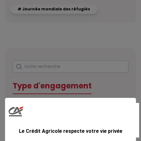
# Journée mondiale des réfugiés
Rechercher
Votre recherche
Type d'engagement
Domaine
Le Crédit Agricole respecte votre vie privée