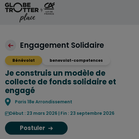
Aller au contenu
Engagement Solidaire
Bénévolat
benevolat-competences
Je construis un modèle de
collecte de fonds solidaire et
engagé
Localisation
Paris 18e Arrondissement
Début : 23 mars 2026 | Fin : 23 septembre 2026
Postuler