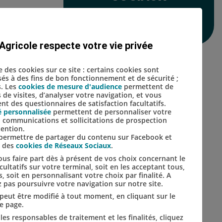
tent la
ite des
Lien vers le compte Inst
Lien vers le compte 
Agricole respecte votre vie privée
se des cookies sur ce site : certains cookies sont
isés à des fins de bon fonctionnement et de sécurité ;
s. Les
cookies de mesure d'audience
permettent de
s de visites, d’analyser votre navigation, et vous
t des questionnaires de satisfaction facultatifs.
é personnalisée
permettent de personnaliser votre
s, communications et sollicitations de prospection
tention.
s permettre de partager du contenu sur Facebook et
s des
cookies de Réseaux Sociaux
.
us faire part dès à présent de vos choix concernant le
ultatifs sur votre terminal, soit en les acceptant tous,
s, soit en personnalisant votre choix par finalité. A
 pas poursuivre votre navigation sur notre site.
t peut être modifié à tout moment, en cliquant sur le
de page.
les responsables de traitement et les finalités, cliquez