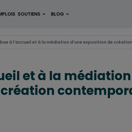
MPLOIS
SOUTIENS
BLOG
ibue à l’accueil et à la médiation d’une exposition de créat
SE LOGER
BOUGER
ueil et à la médiation
VOYAGER
ÉTUDIER
e création contempor
SE DIVERTIR
E-SPORT