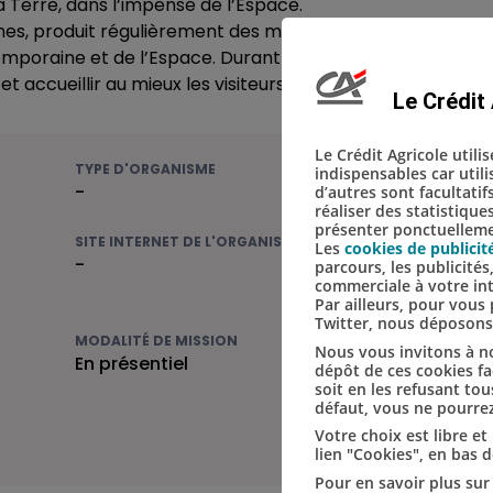
a Terre, dans l’impensé de l’Espace.
Cnes, produit régulièrement des manifestations qui permet
mporaine et de l’Espace. Durant ces événements, il sollic
 accueillir au mieux les visiteurs de ses expositions.
Le Crédit 
Le Crédit Agricole utili
TYPE D'ORGANISME
indispensables car util
-
d’autres sont facultatif
réaliser des statistique
présenter ponctuellemen
SITE INTERNET DE L'ORGANISME
Les
cookies de publicit
-
parcours, les publicité
commerciale à votre in
Par ailleurs, pour vou
Twitter, nous déposon
MODALITÉ DE MISSION
Nous vous invitons à no
En présentiel
dépôt de ces cookies fac
soit en les refusant tou
défaut, vous ne pourrez
Votre choix est libre e
lien "Cookies", en bas 
Pour en savoir plus sur 