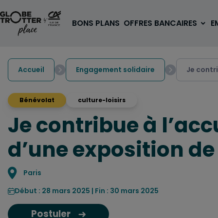
Aller au contenu
BONS PLANS
OFFRES BANCAIRES
E
Accueil
Engagement solidaire
Je contr
Bénévolat
culture-loisirs
Je contribue à l’acc
A PARTIR DE 3€
1 carte, 0 frais à l'étranger
d’une exposition d
pour les 18/30 ans
OUVRIR UN COMPTE
Localisation
Paris
Début : 28 mars 2025 | Fin : 30 mars 2025
Postuler