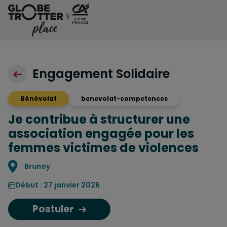
Aller au contenu
Engagement Solidaire
Bénévolat
benevolat-competences
Je contribue à structurer une
association engagée pour les
femmes victimes de violences
Localisation
Brunoy
Début : 27 janvier 2026
Postuler