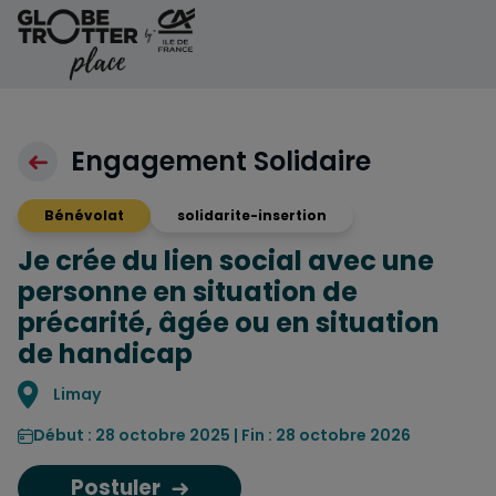
Aller au contenu
Engagement Solidaire
Bénévolat
solidarite-insertion
Je crée du lien social avec une
personne en situation de
précarité, âgée ou en situation
de handicap
Localisation
Limay
Début : 28 octobre 2025 | Fin : 28 octobre 2026
Postuler