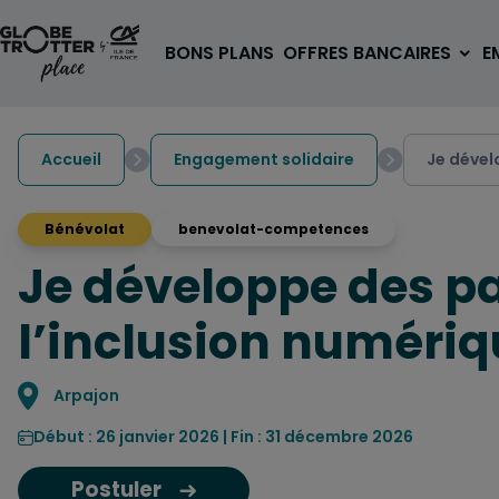
Aller au contenu
BONS PLANS
OFFRES BANCAIRES
E
Accueil
Engagement solidaire
Je dével
Bénévolat
benevolat-competences
Je développe des pa
A PARTIR DE 3€
1 carte, 0 frais à l'étranger
l’inclusion numériq
pour les 18/30 ans
OUVRIR UN COMPTE
Localisation
Arpajon
Début : 26 janvier 2026 | Fin : 31 décembre 2026
Postuler