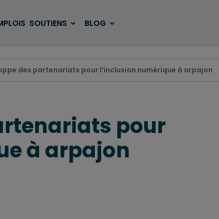
MPLOIS
SOUTIENS
BLOG
oppe des partenariats pour l’inclusion numérique à arpajon
SE LOGER
BOUGER
rtenariats pour
VOYAGER
ÉTUDIER
ue à arpajon
SE DIVERTIR
E-SPORT