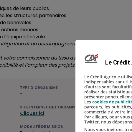
e
ques de leurs publics
c les structures partenaires
 de bénévoles
s actions menées
c l’équipe bénévole
d’intégration et un accompagnement par une référente 
t votre connaissance du tissu associatif local. Chaque 
Le Crédit 
nibilité et l’ampleur des projets.
Le Crédit Agricole utili
indispensables car util
d’autres sont facultatif
TYPE D'ORGANISME
réaliser des statistique
-
présenter ponctuellemen
Les
cookies de publicit
parcours, les publicité
SITE INTERNET DE L'ORGANISME
commerciale à votre in
Cliquez ici
Par ailleurs, pour vou
Twitter, nous déposon
MODALITÉ DE MISSION
Nous vous invitons à no