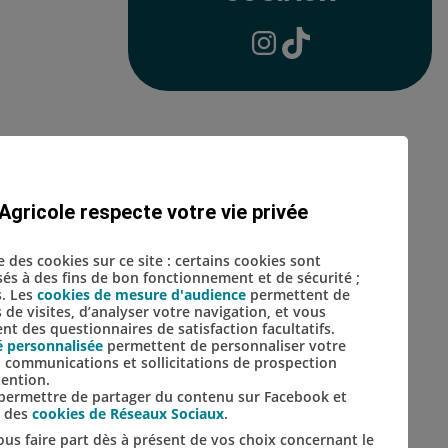
Lien vers le compte Inst
Lien vers le compte 
Emmaüs
bénévole
Agricole respecte votre vie privée
se des cookies sur ce site : certains cookies sont
isés à des fins de bon fonctionnement et de sécurité ;
s. Les
cookies de mesure d'audience
permettent de
s de visites, d’analyser votre navigation, et vous
t des questionnaires de satisfaction facultatifs.
é personnalisée
permettent de personnaliser votre
s, communications et sollicitations de prospection
tention.
s permettre de partager du contenu sur Facebook et
s des
cookies de Réseaux Sociaux
.
us faire part dès à présent de vos choix concernant le