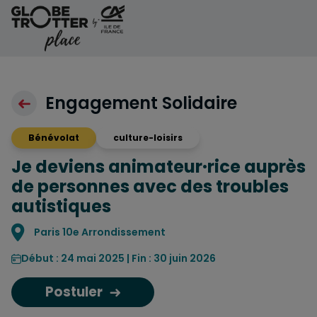
Aller au contenu
Engagement Solidaire
Bénévolat
culture-loisirs
Je deviens animateur·rice auprès
de personnes avec des troubles
autistiques
Localisation
Paris 10e Arrondissement
Début : 24 mai 2025 | Fin : 30 juin 2026
Postuler