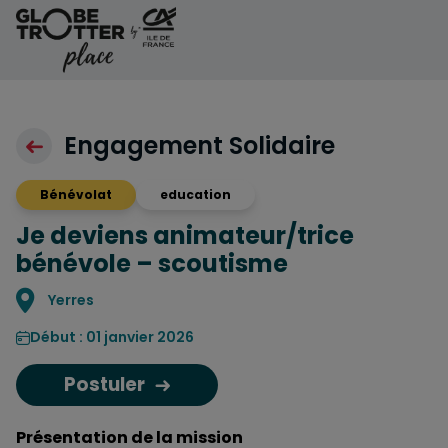
Aller au contenu
Engagement Solidaire
Bénévolat
education
Je deviens animateur/trice
bénévole – scoutisme
Localisation
Yerres
Début : 01 janvier 2026
Postuler
Présentation de la mission