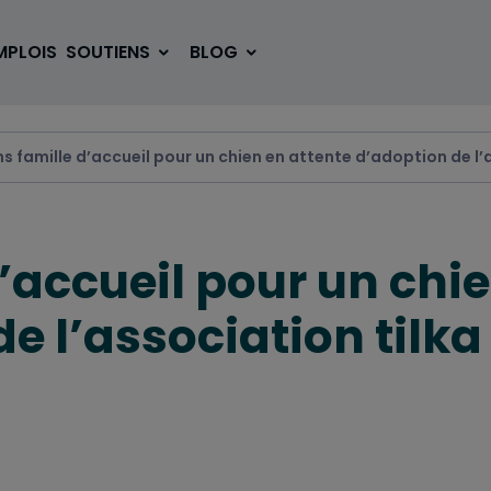
MPLOIS
SOUTIENS
BLOG
ns famille d’accueil pour un chien en attente d’adoption de l’
SE LOGER
BOUGER
’accueil pour un chi
VOYAGER
ÉTUDIER
e l’association tilka
SE DIVERTIR
E-SPORT