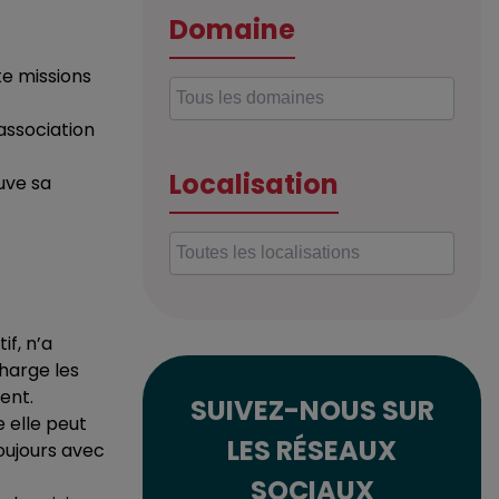
Domaine
te missions
association
Localisation
uve sa
if, n’a
charge les
ent.
SUIVEZ-NOUS SUR
 elle peut
LES RÉSEAUX
toujours avec
SOCIAUX