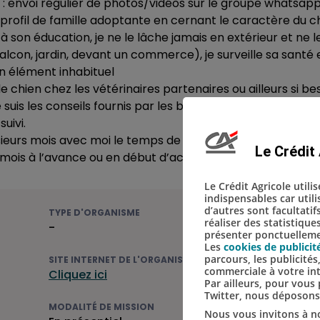
: envoi régulier de photos/vidéos sur le groupe whatsapp 
on profil de famille adoptante en cernant le caractère du 
 à son éducation, je ne le lâche jamais en extérieur et ne le
alcon, jardin, devant un commerce), je surveille sa santé 
n élément inhabituel
 chien chez les vétérinaires partenaires ou ailleurs si be
 suis les conseils fournis par les bénévoles de l’associatio
uivi.
sieurs mois avec moi le temps de trouver une famille adapt
Le Crédit 
 mois à l’avance ou en début d’accueil les bénévoles de l’
Le Crédit Agricole utili
indispensables car util
d’autres sont facultatif
TYPE D'ORGANISME
réaliser des statistique
-
présenter ponctuellemen
Les
cookies de publicit
parcours, les publicité
SITE INTERNET DE L'ORGANISME
commerciale à votre in
Cliquez ici
Par ailleurs, pour vou
Twitter, nous déposon
MODALITÉ DE MISSION
Nous vous invitons à no