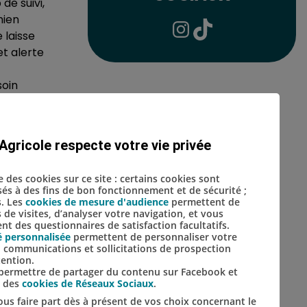
de suivi,
chien
 laisse
Lien vers le compte Inst
Lien vers le compte 
et alerte
soin
n. Dans tous
ée. Si je ne
Agricole respecte votre vie privée
association.
se des cookies sur ce site : certains cookies sont
isés à des fins de bon fonctionnement et de sécurité ;
s. Les
cookies de mesure d'audience
permettent de
s de visites, d’analyser votre navigation, et vous
t des questionnaires de satisfaction facultatifs.
é personnalisée
permettent de personnaliser votre
s, communications et sollicitations de prospection
tention.
s permettre de partager du contenu sur Facebook et
s des
cookies de Réseaux Sociaux
.
us faire part dès à présent de vos choix concernant le