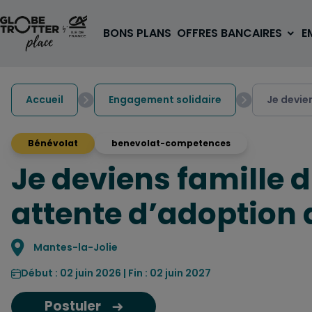
Aller au contenu
BONS PLANS
OFFRES BANCAIRES
E
Accueil
Engagement solidaire
Je devie
Bénévolat
benevolat-competences
Je deviens famille d
A PARTIR DE 3€
1 carte, 0 frais à l'étranger
attente d’adoption d
pour les 18/30 ans
OUVRIR UN COMPTE
Localisation
Mantes-la-Jolie
Début : 02 juin 2026 | Fin : 02 juin 2027
Postuler