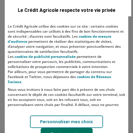
Domaine
Le Crédit Agricole respecte votre vie privée
Le Crédit Agricole utilise des cookies sur ce site : certains cookies
sont indispensables car utilisés à des fins de bon fonctionnement et
Localisation
de sécurité ; d’autres sont facultatifs. Les
cookies de mesure
d'audience
permettent de réaliser des statistiques de visites,
d’analyser votre navigation, et vous présenter ponctuellement des
questionnaires de satisfaction facultatifs.
Les
cookies de publicité personnalisée
permettent de
personnaliser votre parcours, les publicités, communications et
sollicitations de prospection commerciale à votre intention.
Par ailleurs, pour vous permettre de partager du contenu sur
Facebook et Twitter, nous déposons des
cookies de Réseaux
Sociaux
.
Nous vous invitons à nous faire part dès à présent de vos choix
SUIVEZ-NOUS SUR LES RÉSEAUX
concernant le dépôt de ces cookies facultatifs sur votre terminal, soit
SOCIAUX
en les acceptant tous, soit en les refusant tous, soit en
personnalisant votre choix par finalité. A défaut, vous ne pourrez
pas poursuivre votre navigation sur notre site.
Votre choix est libre et peut être modifié à tout moment, en cliquant
Lien vers le compte Instagram 
Lien vers le compte TikTok 
Personnaliser mes choix
sur le lien "Cookies", en bas de page.
Pour en savoir plus sur les responsables de traitement et les