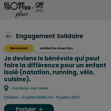
Aller au contenu
Engagement Solidaire
Bénévolat
solidarite-insertion
Je deviens le bénévole qui peut
faire la différence pour un enfant
isolé (natation, running, vélo,
cuisine).
Localisation
Carrières-sur-Seine
Début : 17 juillet 2026 | Fin : 31 juillet 2027
Postuler