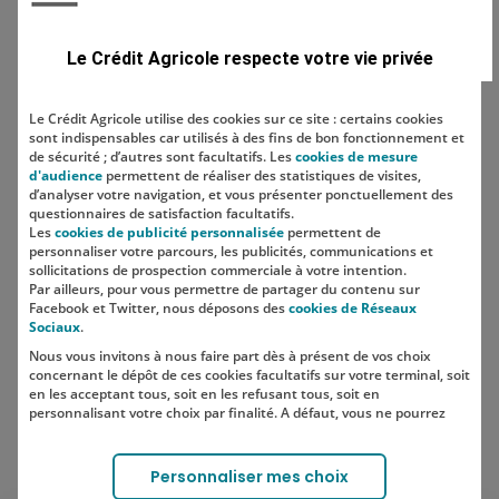
Domaine
Le Crédit Agricole respecte votre vie privée
Le Crédit Agricole utilise des cookies sur ce site : certains cookies
sont indispensables car utilisés à des fins de bon fonctionnement et
Localisation
de sécurité ; d’autres sont facultatifs. Les
cookies de mesure
d'audience
permettent de réaliser des statistiques de visites,
d’analyser votre navigation, et vous présenter ponctuellement des
questionnaires de satisfaction facultatifs.
Les
cookies de publicité personnalisée
permettent de
personnaliser votre parcours, les publicités, communications et
sollicitations de prospection commerciale à votre intention.
Par ailleurs, pour vous permettre de partager du contenu sur
Facebook et Twitter, nous déposons des
cookies de Réseaux
Sociaux
.
Nous vous invitons à nous faire part dès à présent de vos choix
SUIVEZ-NOUS SUR LES RÉSEAUX
concernant le dépôt de ces cookies facultatifs sur votre terminal, soit
SOCIAUX
en les acceptant tous, soit en les refusant tous, soit en
personnalisant votre choix par finalité. A défaut, vous ne pourrez
pas poursuivre votre navigation sur notre site.
Votre choix est libre et peut être modifié à tout moment, en cliquant
Lien vers le compte Instagram 
Lien vers le compte TikTok 
Personnaliser mes choix
sur le lien "Cookies", en bas de page.