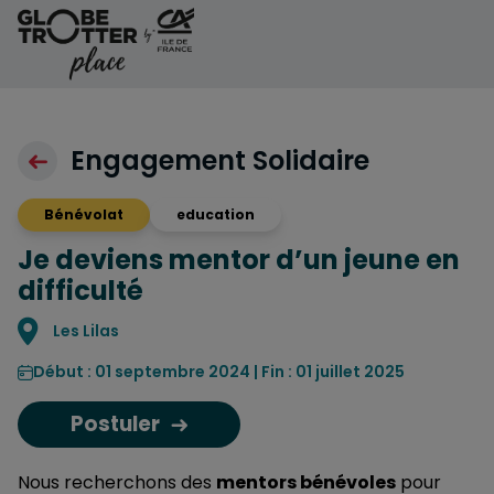
Aller au contenu
Engagement Solidaire
Bénévolat
education
Je deviens mentor d’un jeune en
difficulté
Localisation
Les Lilas
Début : 01 septembre 2024 | Fin : 01 juillet 2025
Postuler
Nous recherchons des
mentors bénévoles
pour