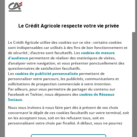
Domaine
Le Crédit Agricole respecte votre vie privée
Le Crédit Agricole utilise des cookies sur ce site : certains cookies
sont indispensables car utilisés à des fins de bon fonctionnement et
Localisation
de sécurité ; d’autres sont facultatifs. Les
cookies de mesure
d'audience
permettent de réaliser des statistiques de visites,
d’analyser votre navigation, et vous présenter ponctuellement des
questionnaires de satisfaction facultatifs.
Les
cookies de publicité personnalisée
permettent de
personnaliser votre parcours, les publicités, communications et
sollicitations de prospection commerciale à votre intention.
Par ailleurs, pour vous permettre de partager du contenu sur
Facebook et Twitter, nous déposons des
cookies de Réseaux
Sociaux
.
Nous vous invitons à nous faire part dès à présent de vos choix
SUIVEZ-NOUS SUR LES RÉSEAUX
concernant le dépôt de ces cookies facultatifs sur votre terminal, soit
SOCIAUX
en les acceptant tous, soit en les refusant tous, soit en
personnalisant votre choix par finalité. A défaut, vous ne pourrez
pas poursuivre votre navigation sur notre site.
Votre choix est libre et peut être modifié à tout moment, en cliquant