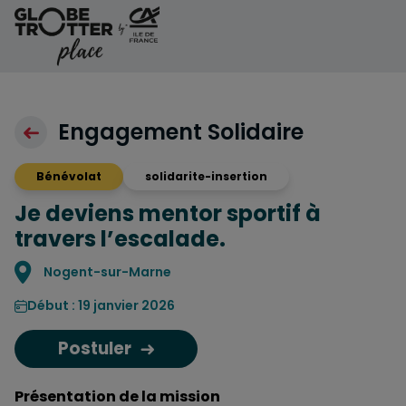
Aller au contenu
Engagement Solidaire
Bénévolat
solidarite-insertion
Je deviens mentor sportif à
travers l’escalade.
Localisation
Nogent-sur-Marne
Début : 19 janvier 2026
Postuler
Présentation de la mission