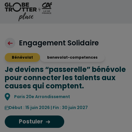
Aller au contenu
Engagement Solidaire
Bénévolat
benevolat-competences
Je deviens “passerelle” bénévole
pour connecter les talents aux
causes qui comptent.
Localisation
Paris 20e Arrondissement
Début : 15 juin 2026 | Fin : 30 juin 2027
Postuler