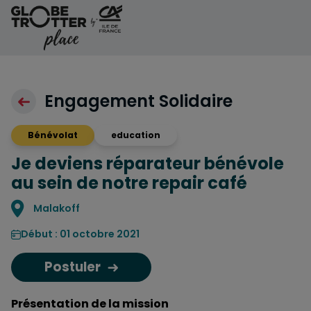
Aller au contenu
Engagement Solidaire
Bénévolat
education
Je deviens réparateur bénévole
au sein de notre repair café
Localisation
Malakoff
Début : 01 octobre 2021
Postuler
Présentation de la mission