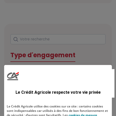
Rechercher
Votre recherche
Type d'engagement
Domaine
Le Crédit Agricole respecte votre vie privée
Le Crédit Agricole utilise des cookies sur ce site : certains cookies
sont indispensables car utilisés à des fins de bon fonctionnement et
de sécurité ; d’autres sont facultatifs. Les
cookies de mesure