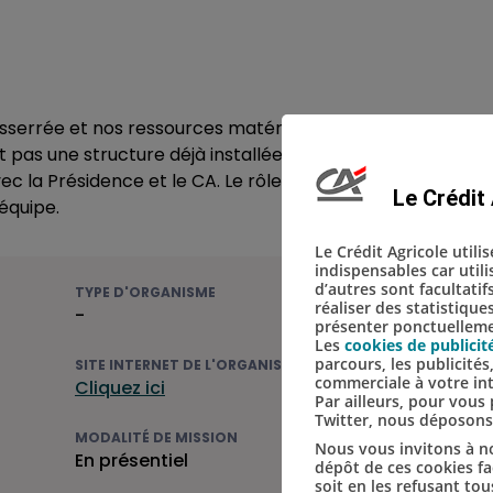
sserrée et nos ressources matérielles se renforcent
as une structure déjà installée : ils participent à la con
vec la Présidence et le CA. Le rôle est d’abord opérationne
Le Crédit 
’équipe.
Le Crédit Agricole utili
indispensables car util
d’autres sont facultatif
TYPE D'ORGANISME
réaliser des statistique
-
présenter ponctuellemen
Les
cookies de publicit
parcours, les publicité
SITE INTERNET DE L'ORGANISME
commerciale à votre in
Cliquez ici
Par ailleurs, pour vou
Twitter, nous déposon
MODALITÉ DE MISSION
Nous vous invitons à no
En présentiel
dépôt de ces cookies fac
soit en les refusant tou