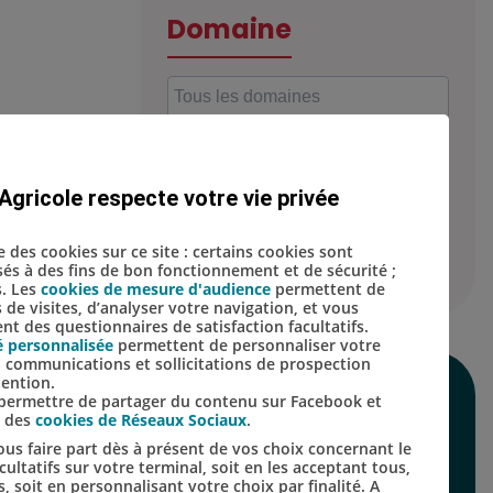
Domaine
struction et
Localisation
l et
Agricole respecte votre vie privée
se des cookies sur ce site : certains cookies sont
isés à des fins de bon fonctionnement et de sécurité ;
s. Les
cookies de mesure d'audience
permettent de
s de visites, d’analyser votre navigation, et vous
t des questionnaires de satisfaction facultatifs.
é personnalisée
permettent de personnaliser votre
s, communications et sollicitations de prospection
tention.
SUIVEZ-NOUS SUR
s permettre de partager du contenu sur Facebook et
s des
cookies de Réseaux Sociaux
.
LES RÉSEAUX
us faire part dès à présent de vos choix concernant le
ultatifs sur votre terminal, soit en les acceptant tous,
SOCIAUX
s, soit en personnalisant votre choix par finalité. A