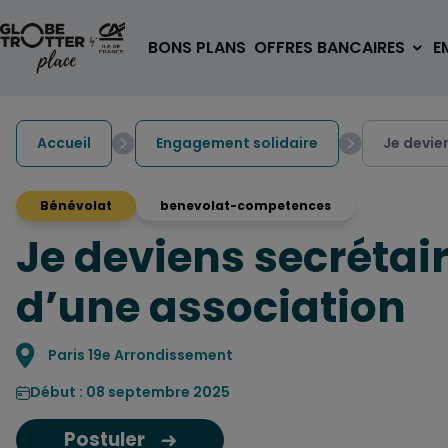
Aller au contenu
BONS PLANS
OFFRES BANCAIRES
E
Accueil
Engagement solidaire
Je devie
Bénévolat
benevolat-competences
Je deviens secrétai
A PARTIR DE 3€
1 carte, 0 frais à l'étranger
d’une association
pour les 18/30 ans
OUVRIR UN COMPTE
Localisation
Paris 19e Arrondissement
Début : 08 septembre 2025
Postuler