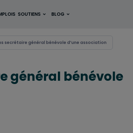
MPLOIS
SOUTIENS
BLOG
ns secrétaire général bénévole d’une association
SE LOGER
BOUGER
re général bénévole
VOYAGER
ÉTUDIER
SE DIVERTIR
E-SPORT