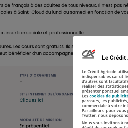
e français à des adultes de tous niveaux. Il n’est pas n
 Ecoles à Saint-Cloud du lundi au samedi en fonction de vo
son insertion sociale et professionnelle.
 Les cours sont gratuits. Ils sont individuels ou collecti
Il peut bénéficier d’un accompagnement.
Le Crédit 
Le Crédit Agricole utili
TYPE D'ORGANISME
indispensables car util
-
d’autres sont facultatif
réaliser des statistique
présenter ponctuellemen
SITE INTERNET DE L'ORGANISME
Les
cookies de publicit
Cliquez ici
parcours, les publicité
commerciale à votre in
Par ailleurs, pour vou
Twitter, nous déposon
MODALITÉ DE MISSION
Nous vous invitons à no
En présentiel
dépôt de ces cookies fac