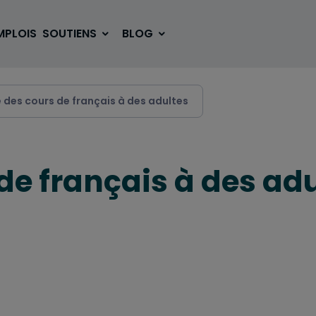
MPLOIS
SOUTIENS
BLOG
 des cours de français à des adultes
SE LOGER
BOUGER
de français à des ad
VOYAGER
ÉTUDIER
SE DIVERTIR
E-SPORT