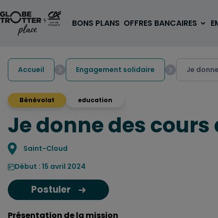
Aller au contenu
BONS PLANS
OFFRES BANCAIRES
E
Accueil
Engagement solidaire
Je donne
Bénévolat
education
Je donne des cours 
A PARTIR DE 3€
1 carte, 0 frais à l'étranger
pour les 18/30 ans
Localisation
Saint-Cloud
OUVRIR UN COMPTE
Début : 15 avril 2024
Postuler
Présentation de la mission