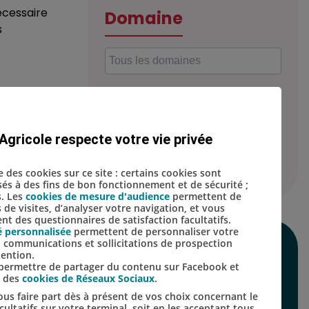
écessaire
Domaine
s
Localisation
fs. Le
Agricole respecte votre vie privée
se des cookies sur ce site : certains cookies sont
isés à des fins de bon fonctionnement et de sécurité ;
s. Les
cookies de mesure d'audience
permettent de
s de visites, d’analyser votre navigation, et vous
t des questionnaires de satisfaction facultatifs.
é personnalisée
permettent de personnaliser votre
s, communications et sollicitations de prospection
SUIVEZ-NOUS SUR
tention.
s permettre de partager du contenu sur Facebook et
LES RÉSEAUX
s des
cookies de Réseaux Sociaux
.
us faire part dès à présent de vos choix concernant le
SOCIAUX
ultatifs sur votre terminal, soit en les acceptant tous,