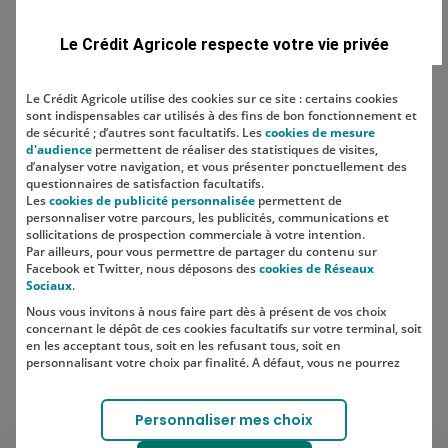
Domaine
Le Crédit Agricole respecte votre vie privée
Le Crédit Agricole utilise des cookies sur ce site : certains cookies
sont indispensables car utilisés à des fins de bon fonctionnement et
Localisation
de sécurité ; d’autres sont facultatifs. Les
cookies de mesure
d'audience
permettent de réaliser des statistiques de visites,
d’analyser votre navigation, et vous présenter ponctuellement des
questionnaires de satisfaction facultatifs.
Les
cookies de publicité personnalisée
permettent de
personnaliser votre parcours, les publicités, communications et
sollicitations de prospection commerciale à votre intention.
Par ailleurs, pour vous permettre de partager du contenu sur
Facebook et Twitter, nous déposons des
cookies de Réseaux
Sociaux
.
Nous vous invitons à nous faire part dès à présent de vos choix
SUIVEZ-NOUS SUR LES RÉSEAUX
concernant le dépôt de ces cookies facultatifs sur votre terminal, soit
SOCIAUX
en les acceptant tous, soit en les refusant tous, soit en
personnalisant votre choix par finalité. A défaut, vous ne pourrez
pas poursuivre votre navigation sur notre site.
Votre choix est libre et peut être modifié à tout moment, en cliquant
Lien vers le compte Instagram 
Lien vers le compte TikTok 
Personnaliser mes choix
sur le lien "Cookies", en bas de page.
Pour en savoir plus sur les responsables de traitement et les