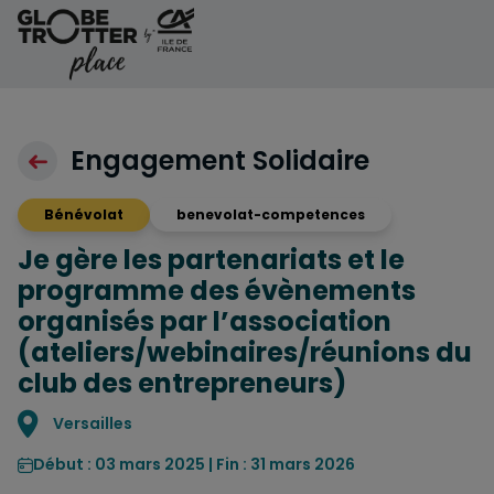
Aller au contenu
Engagement Solidaire
Bénévolat
benevolat-competences
Je gère les partenariats et le
programme des évènements
organisés par l’association
(ateliers/webinaires/réunions du
club des entrepreneurs)
Localisation
Versailles
Début : 03 mars 2025 | Fin : 31 mars 2026