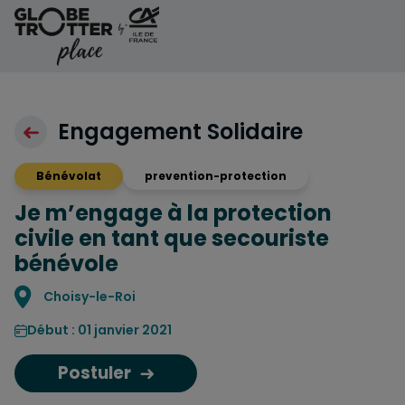
Aller au contenu
Engagement Solidaire
Bénévolat
prevention-protection
Je m’engage à la protection
civile en tant que secouriste
bénévole
Localisation
Choisy-le-Roi
Début : 01 janvier 2021
Postuler