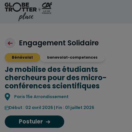
Aller au contenu
Engagement Solidaire
Bénévolat
benevolat-competences
Je mobilise des étudiants
chercheurs pour des micro-
conférences scientifiques
Localisation
Paris 15e Arrondissement
Début : 02 avril 2026 | Fin : 01 juillet 2026
Postuler