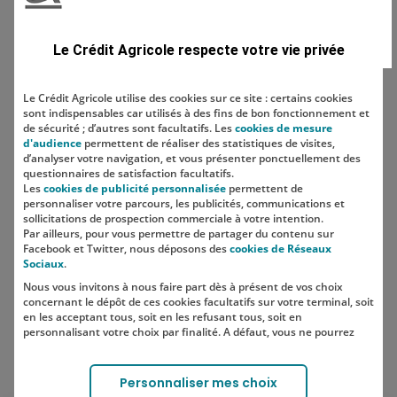
Domaine
Le Crédit Agricole respecte votre vie privée
Le Crédit Agricole utilise des cookies sur ce site : certains cookies
sont indispensables car utilisés à des fins de bon fonctionnement et
Localisation
de sécurité ; d’autres sont facultatifs. Les
cookies de mesure
d'audience
permettent de réaliser des statistiques de visites,
d’analyser votre navigation, et vous présenter ponctuellement des
questionnaires de satisfaction facultatifs.
Les
cookies de publicité personnalisée
permettent de
personnaliser votre parcours, les publicités, communications et
sollicitations de prospection commerciale à votre intention.
Par ailleurs, pour vous permettre de partager du contenu sur
Facebook et Twitter, nous déposons des
cookies de Réseaux
Sociaux
.
Nous vous invitons à nous faire part dès à présent de vos choix
SUIVEZ-NOUS SUR LES RÉSEAUX
concernant le dépôt de ces cookies facultatifs sur votre terminal, soit
SOCIAUX
en les acceptant tous, soit en les refusant tous, soit en
personnalisant votre choix par finalité. A défaut, vous ne pourrez
pas poursuivre votre navigation sur notre site.
Votre choix est libre et peut être modifié à tout moment, en cliquant
Lien vers le compte Instagram 
Lien vers le compte TikTok 
Personnaliser mes choix
sur le lien "Cookies", en bas de page.