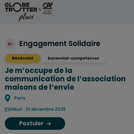
Aller au contenu
Engagement Solidaire
Bénévolat
benevolat-competences
Je m’occupe de la
communication de l’association
maisons de l’envie
Localisation
Paris
Début : 01 décembre 2025
Postuler