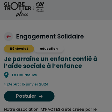
Aller au contenu
Engagement Solidaire
Bénévolat
education
Je parraine un enfant confié à
l’aide sociale à l’enfance
Localisation
La Courneuve
Début : 15 janvier 2024
Postuler
Notre association IM’PACTES a été créée par le