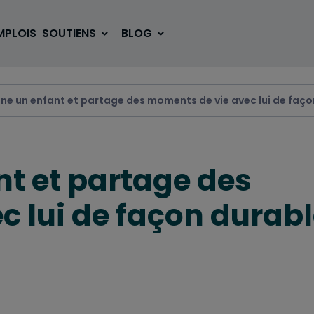
MPLOIS
SOUTIENS
BLOG
ine un enfant et partage des moments de vie avec lui de faç
SE LOGER
BOUGER
nt et partage des
VOYAGER
ÉTUDIER
 lui de façon durab
SE DIVERTIR
E-SPORT