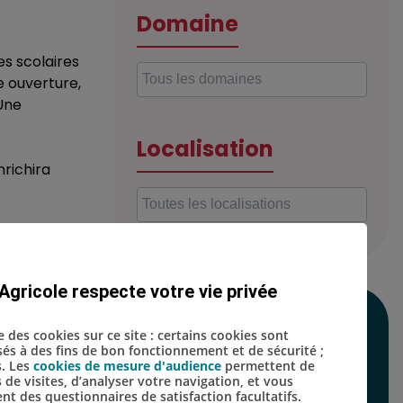
Domaine
s scolaires
e ouverture,
 Une
Localisation
nrichira
s scolaires
e ouverture,
 Une
Agricole respecte votre vie privée
SUIVEZ-NOUS SUR
se des cookies sur ce site : certains cookies sont
isés à des fins de bon fonctionnement et de sécurité ;
LES RÉSEAUX
s. Les
cookies de mesure d'audience
permettent de
s de visites, d’analyser votre navigation, et vous
SOCIAUX
t des questionnaires de satisfaction facultatifs.