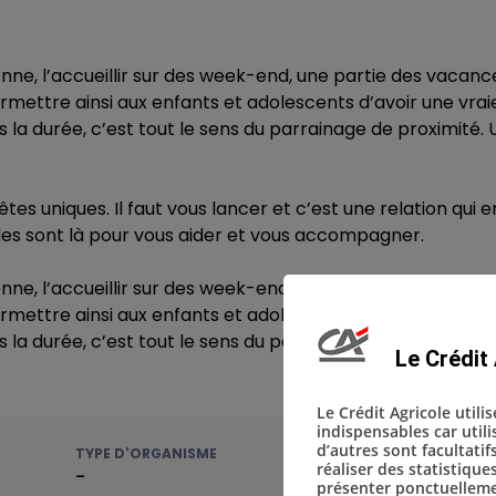
e, l’accueillir sur des week-end, une partie des vacance
ermettre ainsi aux enfants et adolescents d’avoir une vrai
ans la durée, c’est tout le sens du parrainage de proximité.
es uniques. Il faut vous lancer et c’est une relation qui e
les sont là pour vous aider et vous accompagner.
e, l’accueillir sur des week-end, une partie des vacance
ermettre ainsi aux enfants et adolescents d’avoir une vrai
ans la durée, c’est tout le sens du parrainage de proximité.
Le Crédit 
Le Crédit Agricole utili
indispensables car util
d’autres sont facultatif
TYPE D'ORGANISME
réaliser des statistique
-
présenter ponctuellemen