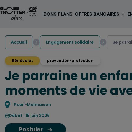
Aller au contenu
BONS PLANS
OFFRES BANCAIRES
E
Accueil
Engagement solidaire
Je parra
Bénévolat
prevention-protection
Je parraine un enfa
A PARTIR DE 3€
1 carte, 0 frais à l'étranger
moments de vie avec
pour les 18/30 ans
OUVRIR UN COMPTE
Localisation
Rueil-Malmaison
Début : 15 juin 2026
Postuler