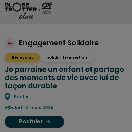
Aller au contenu
Engagement Solidaire
Bénévolat
solidarite-insertion
Je parraine un enfant et partage
des moments de vie avec lui de
façon durable
Localisation
Pantin
Début : 31 mars 2025
Postuler