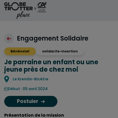
Aller au contenu
Engagement Solidaire
Bénévolat
solidarite-insertion
Je parraine un enfant ou une
jeune près de chez moi
Localisation
Le Kremlin-Bicêtre
Début : 05 avril 2024
Postuler
Présentation de la mission