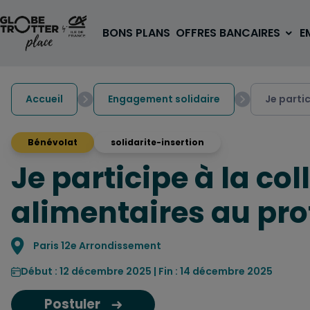
Aller au contenu
BONS PLANS
OFFRES BANCAIRES
E
Accueil
Engagement solidaire
Je parti
Bénévolat
solidarite-insertion
Je participe à la col
A PARTIR DE 3€
1 carte, 0 frais à l'étranger
alimentaires au pro
pour les 18/30 ans
OUVRIR UN COMPTE
Localisation
Paris 12e Arrondissement
Début : 12 décembre 2025 | Fin : 14 décembre 2025
Postuler