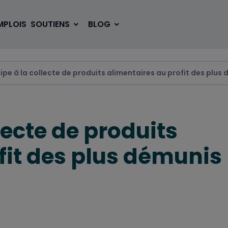
MPLOIS
SOUTIENS
BLOG
cipe à la collecte de produits alimentaires au profit des plus
SE LOGER
BOUGER
lecte de produits
VOYAGER
ÉTUDIER
fit des plus démunis
SE DIVERTIR
E-SPORT