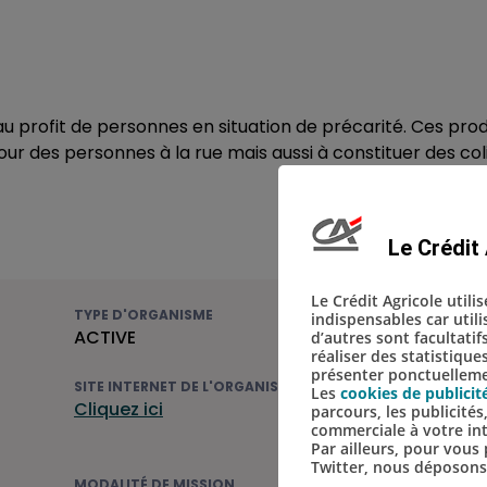
 profit de personnes en situation de précarité. Ces prod
our des personnes à la rue mais aussi à constituer des col
Le Crédit 
Le Crédit Agricole utili
TYPE D'ORGANISME
indispensables car util
ACTIVE
d’autres sont facultatif
réaliser des statistique
présenter ponctuellemen
SITE INTERNET DE L'ORGANISME
Les
cookies de publicit
Cliquez ici
parcours, les publicité
commerciale à votre in
Par ailleurs, pour vou
Twitter, nous déposon
MODALITÉ DE MISSION