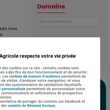
Domaine
uits nous
is
Localisation
Agricole respecte votre vie privée
se des cookies sur ce site : certains cookies sont
isés à des fins de bon fonctionnement et de sécurité ;
s. Les
cookies de mesure d'audience
permettent de
s de visites, d’analyser votre navigation, et vous
t des questionnaires de satisfaction facultatifs.
é personnalisée
permettent de personnaliser votre
SUIVEZ-NOUS SUR
s, communications et sollicitations de prospection
tention.
LES RÉSEAUX
s permettre de partager du contenu sur Facebook et
s des
cookies de Réseaux Sociaux
.
SOCIAUX