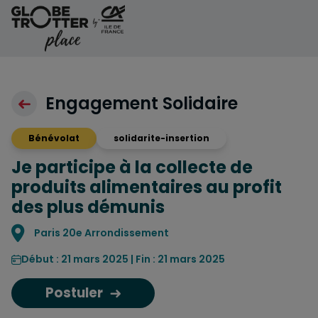
Aller au contenu
Engagement Solidaire
Bénévolat
solidarite-insertion
Je participe à la collecte de
produits alimentaires au profit
des plus démunis
Localisation
Paris 20e Arrondissement
Début : 21 mars 2025 | Fin : 21 mars 2025
Postuler