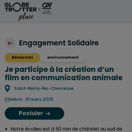
Aller au contenu
Engagement Solidaire
Bénévolat
environnement
Je participe à la création d’un
film en communication animale
Localisation
Saint-Rémy-lès-Chevreuse
Début : 31 mars 2025
Postuler
Notre écolieu est à 50 min de châtelet au sud de