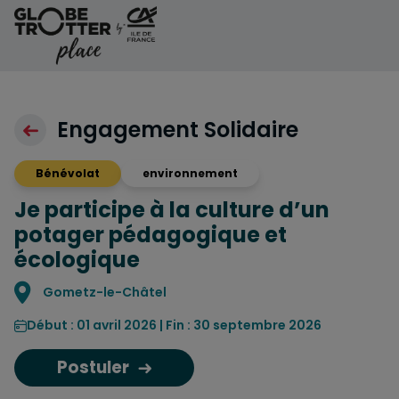
Aller au contenu
Engagement Solidaire
Bénévolat
environnement
Je participe à la culture d’un
potager pédagogique et
écologique
Localisation
Gometz-le-Châtel
Début : 01 avril 2026 | Fin : 30 septembre 2026
Postuler