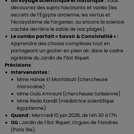
Un voyage scientifique et historique :
Vous
découvrez des sujets fascinants et variés (les
secrets de l’Égypte ancienne, les vertus et
l’écosystème de l’arganier, ou encore la science
cachée derrière le sable de nos plages).
Le combo parfait « Savoir & Convivialité » :
Apprendre des choses complexes tout en
partageant un goûter en plein air, dans le cadre
agréable du Jardin de l’îlot Riquet.
Précisions
Intervenantes :
Mme Hanae El Monfalouti (chercheuse
marocaine)
Mme Oula Amrouni (chercheuse tunisienne)
Mme Reda Kandil (médiatrice scientifique
égyptienne)
Quand :
Mercredi 10 juin 2026, de 14h 30 à 17h.
Où :
Jardin de l’îlot Riquet, Orgues de Flandres
(Paris 19e).