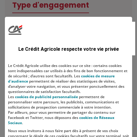
Type d'engagement
Domaine
Le Crédit Agricole respecte votre vie privée
Le Crédit Agricole utilise des cookies sur ce site : certains cookies
sont indispensables car utilisés à des fins de bon fonctionnement et
Localisation
de sécurité ; d’autres sont facultatifs. Les
cookies de mesure
d'audience
permettent de réaliser des statistiques de visites,
d’analyser votre navigation, et vous présenter ponctuellement des
questionnaires de satisfaction facultatifs.
Les
cookies de publicité personnalisée
permettent de
personnaliser votre parcours, les publicités, communications et
sollicitations de prospection commerciale à votre intention.
Par ailleurs, pour vous permettre de partager du contenu sur
Facebook et Twitter, nous déposons des
cookies de Réseaux
Sociaux
.
Nous vous invitons à nous faire part dès à présent de vos choix
SUIVEZ-NOUS SUR LES RÉSEAUX
concernant le dépôt de ces cookies facultatifs sur votre terminal, soit