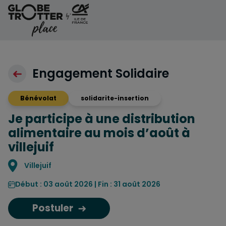
Aller au contenu
Engagement Solidaire
Bénévolat
solidarite-insertion
Je participe à une distribution
alimentaire au mois d’août à
villejuif
Localisation
Villejuif
Début : 03 août 2026 | Fin : 31 août 2026
Postuler