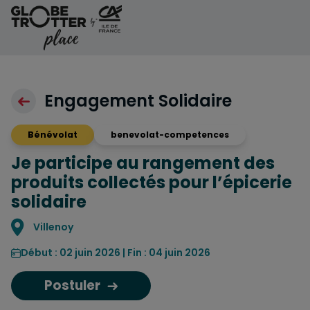
Aller au contenu
Engagement Solidaire
Bénévolat
benevolat-competences
Je participe au rangement des
produits collectés pour l’épicerie
solidaire
Localisation
Villenoy
Début : 02 juin 2026 | Fin : 04 juin 2026
Postuler