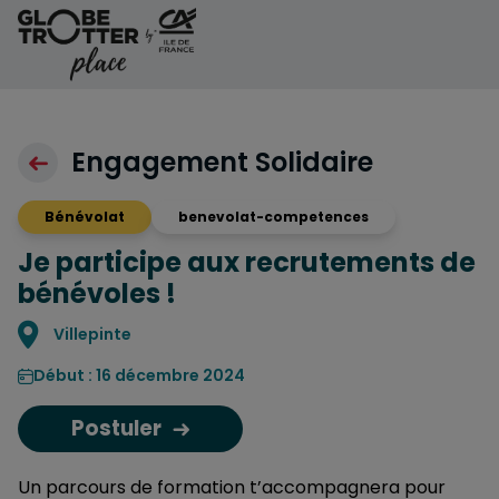
Aller au contenu
Engagement Solidaire
Bénévolat
benevolat-competences
Je participe aux recrutements de
bénévoles !
Localisation
Villepinte
Début : 16 décembre 2024
Postuler
Un parcours de formation t’accompagnera pour