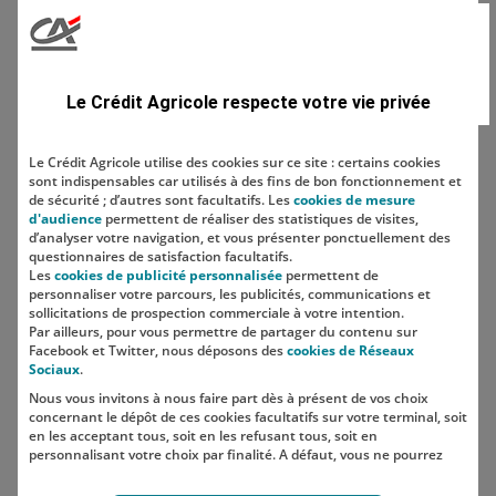
Domaine
Le Crédit Agricole respecte votre vie privée
Le Crédit Agricole utilise des cookies sur ce site : certains cookies
sont indispensables car utilisés à des fins de bon fonctionnement et
Localisation
de sécurité ; d’autres sont facultatifs. Les
cookies de mesure
d'audience
permettent de réaliser des statistiques de visites,
d’analyser votre navigation, et vous présenter ponctuellement des
questionnaires de satisfaction facultatifs.
Les
cookies de publicité personnalisée
permettent de
personnaliser votre parcours, les publicités, communications et
sollicitations de prospection commerciale à votre intention.
Par ailleurs, pour vous permettre de partager du contenu sur
Facebook et Twitter, nous déposons des
cookies de Réseaux
Sociaux
.
Nous vous invitons à nous faire part dès à présent de vos choix
SUIVEZ-NOUS SUR LES RÉSEAUX
concernant le dépôt de ces cookies facultatifs sur votre terminal, soit
SOCIAUX
en les acceptant tous, soit en les refusant tous, soit en
personnalisant votre choix par finalité. A défaut, vous ne pourrez
pas poursuivre votre navigation sur notre site.