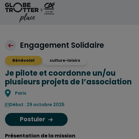
Aller au contenu
Engagement Solidaire
Bénévolat
culture-loisirs
Je pilote et coordonne un/ou
plusieurs projets de l’association
Localisation
Paris
Début : 29 octobre 2025
Postuler
Présentation de la mission