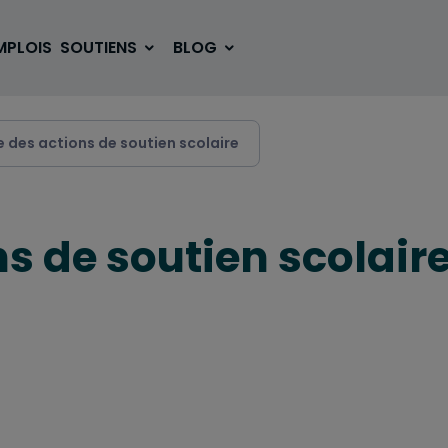
MPLOIS
SOUTIENS
BLOG
se des actions de soutien scolaire
SE LOGER
BOUGER
ns de soutien scolair
VOYAGER
ÉTUDIER
SE DIVERTIR
E-SPORT