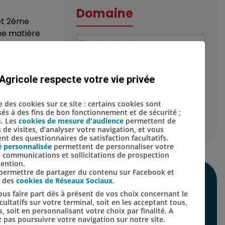
Domaine
 et 2ème
une matière
Agricole respecte votre vie privée
Localisation
se des cookies sur ce site : certains cookies sont
isés à des fins de bon fonctionnement et de sécurité ;
s. Les
cookies de mesure d'audience
permettent de
s de visites, d’analyser votre navigation, et vous
t des questionnaires de satisfaction facultatifs.
é personnalisée
permettent de personnaliser votre
s, communications et sollicitations de prospection
tention.
s permettre de partager du contenu sur Facebook et
s des
cookies de Réseaux Sociaux
.
SUIVEZ-NOUS SUR
us faire part dès à présent de vos choix concernant le
LES RÉSEAUX
ultatifs sur votre terminal, soit en les acceptant tous,
s, soit en personnalisant votre choix par finalité. A
SOCIAUX
 pas poursuivre votre navigation sur notre site.