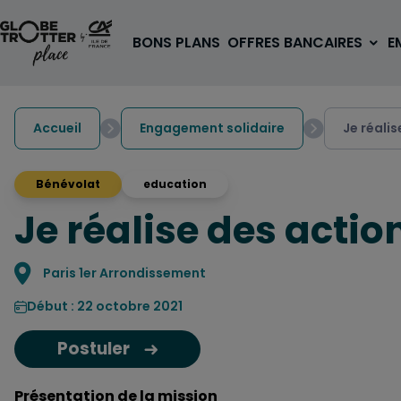
Aller au contenu
BONS PLANS
OFFRES BANCAIRES
E
Accueil
Engagement solidaire
Je réali
Bénévolat
education
Je réalise des actio
A PARTIR DE 3€
1 carte, 0 frais à l'étranger
pour les 18/30 ans
Localisation
Paris 1er Arrondissement
OUVRIR UN COMPTE
Début : 22 octobre 2021
Postuler
Présentation de la mission