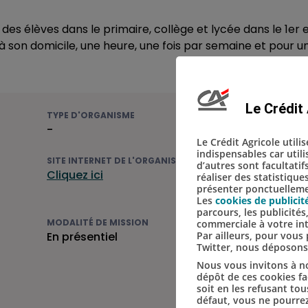
es élèves dans le primaire, collège et lycée dans le 1er
 à son domicile, une heure, une fois par semaine et pour 
Le Crédit 
TYPE D'ORGANISME
-
Le Crédit Agricole utili
indispensables car util
SITE INTERNET DE L'ORGANISME
d’autres sont facultatif
Cliquez ici
réaliser des statistique
présenter ponctuellemen
Les
cookies de publicit
parcours, les publicité
MODALITÉ DE MISSION
commerciale à votre in
En présentiel
Par ailleurs, pour vou
Twitter, nous déposon
Nous vous invitons à no
dépôt de ces cookies fac
soit en les refusant tou
défaut, vous ne pourrez