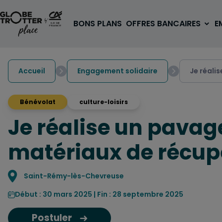
Aller au contenu
BONS PLANS
OFFRES BANCAIRES
E
Accueil
Engagement solidaire
Je réali
Bénévolat
culture-loisirs
Je réalise un pava
A PARTIR DE 3€
1 carte, 0 frais à l'étranger
matériaux de récup
pour les 18/30 ans
OUVRIR UN COMPTE
Localisation
Saint-Rémy-lès-Chevreuse
Début : 30 mars 2025 | Fin : 28 septembre 2025
Postuler