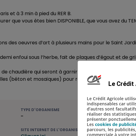
ris et à 3 min à pied du RER B.
ssurer que vous êtes bien DISPONIBLE, que vous avez du T
s des oeuvres d’art à plusieurs mains pour le Saint Jardi
emi enfoui sous l’herbe, fait de plaques d’égout et de gri
de chaudière qui seront à garnir de ciment puis de mosa
es (béton et mosaïques) pour rejoindre l’abri bricolage
Le Crédit 
Le Crédit Agricole utili
indispensables car util
d’autres sont facultatif
TYPE D'ORGANISME
réaliser des statistique
-
présenter ponctuellemen
Les
cookies de publicit
parcours, les publicité
SITE INTERNET DE L'ORGANISME
commerciale à votre in