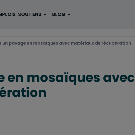
MPLOIS
SOUTIENS
BLOG
se un pavage en mosaïques avec matériaux de récupération
SE LOGER
BOUGER
ge en mosaïques avec
VOYAGER
ÉTUDIER
ération
SE DIVERTIR
E-SPORT