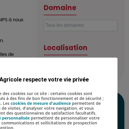
Domaine
EMPS à nous
n.
Localisation
lles de
îques
Agricole respecte votre vie privée
se des cookies sur ce site : certains cookies sont
isés à des fins de bon fonctionnement et de sécurité ;
s. Les
cookies de mesure d'audience
permettent de
SUIVEZ-NOUS SUR
s de visites, d’analyser votre navigation, et vous
t des questionnaires de satisfaction facultatifs.
LES RÉSEAUX
é personnalisée
permettent de personnaliser votre
s, communications et sollicitations de prospection
SOCIAUX
tention.