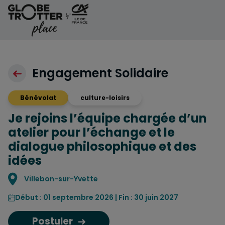
Aller au contenu
Engagement Solidaire
Bénévolat
culture-loisirs
Je rejoins l’équipe chargée d’un
atelier pour l’échange et le
dialogue philosophique et des
idées
Localisation
Villebon-sur-Yvette
Début : 01 septembre 2026 | Fin : 30 juin 2027
Postuler